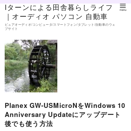
コ
Iターンによる田舎暮らしライフ
ン
｜オーディオ パソコン 自動車
テ
ピュアオーディオ/コンピュータ/スマートフォン/タブレット/自動車のウェ
ン
ブサイト
ツ
へ
移
動
Planex GW-USMicroNをWindows 10
Anniversary Updateにアップデート
後でも使う方法