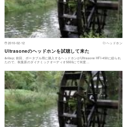
2010-02-12
ヘッドホン
Ultrasoneのヘッドホンを試聴して来た
&nbsp; 前回、ポータブル用に購入するヘッドホンがUltrasone HFI-450に絞られ
たので、秋葉原のダイナミックオーディオ5555にて何度…