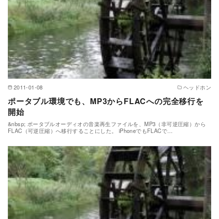
2011-01-08
ヘッドホン
ポータブル環境でも、MP3からFLACへの完全移行を
開始
&nbsp; ポータブルオーディオの音楽再生ファイルを、MP3（非可逆圧縮）から
FLAC（可逆圧縮）へ移行することにした。 iPhoneでもFLACで…