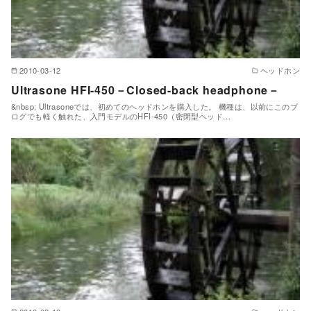
2010-03-12
ヘッドホン
Ultrasone HFI-450－Closed-back headphone－
&nbsp; Ultrasoneでは、初めてのヘッドホンを購入した。 機種は、以前にこのブ
ログでも軽く触れた、入門モデルのHFI-450（密閉型ヘッド…