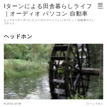
コ
Iターンによる田舎暮らしライフ
ン
｜オーディオ パソコン 自動車
テ
ピュアオーディオ/コンピュータ/スマートフォン/タブレット/自動車のウェ
ン
ブサイト
ツ
ヘッドホン
へ
移
動
2012-12-09
ヘッドホン