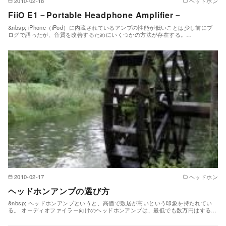
2010-02-18
ヘッドホン
FiiO E1－Portable Headphone Amplifier－
&nbsp; iPhone（iPod）に内蔵されているアンプの性能が低いことは少し前にブ
ログで語ったが、音質を改善するためにいくつかの方法が存在する。…
2010-02-17
ヘッドホン
ヘッドホンアンプの選び方
&nbsp; ヘッドホンアンプというと、高価で敷居が高いという印象を持たれてい
る。 オーディオファイラー向けのヘッドホンアンプは、最低でも数万円はする…