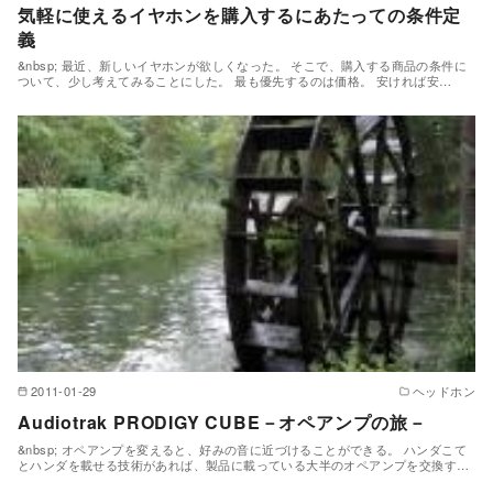
気軽に使えるイヤホンを購入するにあたっての条件定
義
&nbsp; 最近、新しいイヤホンが欲しくなった。 そこで、購入する商品の条件に
ついて、少し考えてみることにした。 最も優先するのは価格。 安ければ安…
2011-01-29
ヘッドホン
Audiotrak PRODIGY CUBE－オペアンプの旅－
&nbsp; オペアンプを変えると、好みの音に近づけることができる。 ハンダこて
とハンダを載せる技術があれば、製品に載っている大半のオペアンプを交換す…