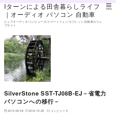
コ
Iターンによる田舎暮らしライフ
ン
｜オーディオ パソコン 自動車
テ
ピュアオーディオ/コンピュータ/スマートフォン/タブレット/自動車のウェ
ン
ブサイト
ツ
へ
移
動
SilverStone SST-TJ08B-EJ－省電力
パソコンへの移行－
2013-09-29
2016-10-28
コンピュータ