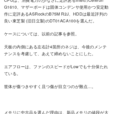
CPUは、消費電力の少なさに定評あるIntelのCeleron
G1610、マザーボードは固体コンデンサ使用かつ安定動
作に定評あるASRockのB75M R2J、HDDは最近評判の
良い東芝製 (旧日立製)のDT01ACA100を選んだ。
ケースについては、以前の記事を参照。
天板の内側にある左右計4箇所のネジは、今後のメンテ
ナンスを考慮して、あえて締めないことにした。
エアフローは、ファンのスピードがLowでも十分保たれ
ている。
筐体が傷つきやすく且つ傷が目立つのが難点…。
メモリに中古品を選んだ理由は、新品メモリの値段が大