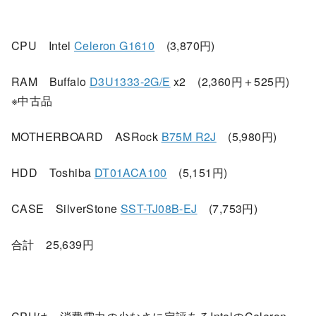
CPU Intel
Celeron G1610
(3,870円)
RAM Buffalo
D3U1333-2G/E
x2 (2,360円＋525円)
※中古品
MOTHERBOARD ASRock
B75M R2J
(5,980円)
HDD Toshiba
DT01ACA100
(5,151円)
CASE SilverStone
SST-TJ08B-EJ
(7,753円)
合計 25,639円