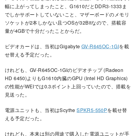
幅に上がってしまったこと、G1610だとDDR3-1333ま
でしかサポートしていないこと、マザーボードのメモリ
ソケットが2本しかない且つOSが32Bitなので、搭載容
量が4GBで十分だったことからだ。
ビデオカードは、当初はGigabyte
GV-R645OC-1GI
を載
せ替える予定だった。
けれども、GV-R645OC-1GIのビデオチップ (Radeon
HD 6450)よりもG1610内臓のGPU (Intel HD Graphics)
の性能がWEIでは0.3ポイント上回っていたので、搭載を
見送った。
電源ユニットも、当初はScythe
SPKR5-550P
を載せ替
える予定だった。
けれども、本来は別の用途で購入した電源ユニットが手